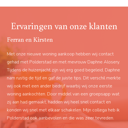
Ervaringen van onze klanten
Ferran en Kirsten
M.
Met onze nieuwe woning aankoop hebben wij contact
It 
gehad met Polderstad en met mevrouw Daphne Alosery.
Alo
voor
Tijdens de huizenjacht zijn wij erg goed begeleid, Daphne
sea
nam rustig de tijd en gaf de juiste tips. Dit verschil merkte
Whe
wij ook met een ander bedrijf waarbij wij onze eerste
aro
woning aankochten. Door middel van een groepsapp wat
Dut
zij aan had gemaakt, hadden wij heel snel contact en
me 
ls
konden wij snel met elkaar schakelen. Mijn collega heb ik
in 
t
Polderstad ook aanbevolen en die was zeer tevreden.
lim
rkt.