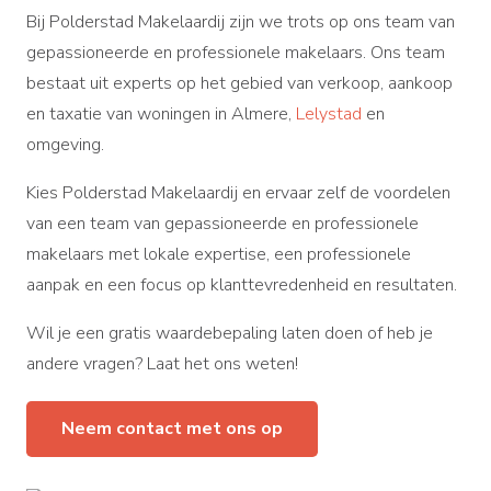
sam
Bij Polderstad Makelaardij zijn we trots op ons team van
als
gepassioneerde en professionele makelaars. Ons team
Dap
bestaat uit experts op het gebied van verkoop, aankoop
dis
en taxatie van woningen in Almere,
Lelystad
en
adv
omgeving.
Dap
Kies Polderstad Makelaardij en ervaar zelf de voordelen
han
van een team van gepassioneerde en professionele
eve
makelaars met lokale expertise, een professionele
rea
aanpak en een focus op klanttevredenheid en resultaten.
in 
at 
Wil je een gratis waardebepaling laten doen of heb je
ag
andere vragen? Laat het ons weten!
Neem contact met ons op