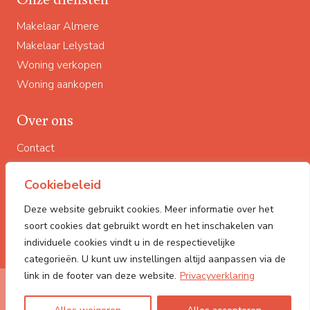
Makelaar Almere
Makelaar Lelystad
Woning verkopen
Woning aankopen
Over ons
Contact
Impressum
Cookiebeleid
Privacyverklaring
Woningaanbod
Deze website gebruikt cookies. Meer informatie over het
Algemene Voorwaarden
soort cookies dat gebruikt wordt en het inschakelen van
individuele cookies vindt u in de respectievelijke
categorieën. U kunt uw instellingen altijd aanpassen via de
link in de footer van deze website.
Privacyverklaring
© Polderstad Makelaardij
2026