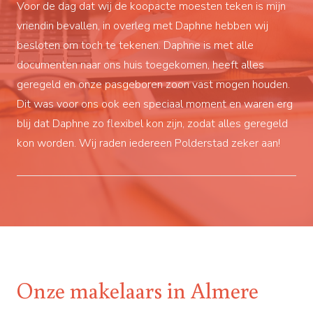
Voor de dag dat wij de koopacte moesten teken is mijn
She
vriendin bevallen, in overleg met Daphne hebben wij
use
besloten om toch te tekenen. Daphne is met alle
dat
documenten naar ons huis toegekomen, heeft alles
the
geregeld en onze pasgeboren zoon vast mogen houden.
hom
Dit was voor ons ook een speciaal moment en waren erg
my 
blij dat Daphne zo flexibel kon zijn, zodat alles geregeld
A m
kon worden. Wij raden iedereen Polderstad zeker aan!
cal
for
Alm
esc
for
I f
Onze makelaars in Almere
I w
the