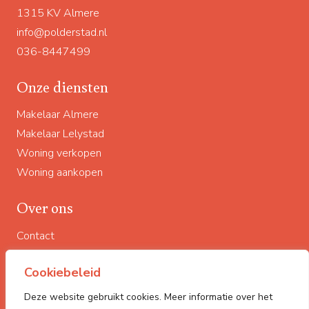
1315 KV Almere
info@polderstad.nl
036-8447499
Onze diensten
Makelaar Almere
Makelaar Lelystad
Woning verkopen
Woning aankopen
Over ons
Contact
Impressum
Cookiebeleid
Privacyverklaring
Woningaanbod
Deze website gebruikt cookies. Meer informatie over het