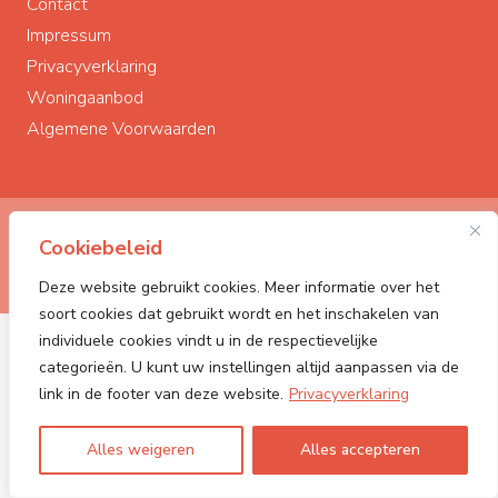
Contact
Impressum
Privacyverklaring
Woningaanbod
Algemene Voorwaarden
© Polderstad Makelaardij
2026
Cookiebeleid
Powered by:
PONCK | The Web Company
Deze website gebruikt cookies. Meer informatie over het
soort cookies dat gebruikt wordt en het inschakelen van
individuele cookies vindt u in de respectievelijke
categorieën. U kunt uw instellingen altijd aanpassen via de
link in de footer van deze website.
Privacyverklaring
Alles weigeren
Alles accepteren