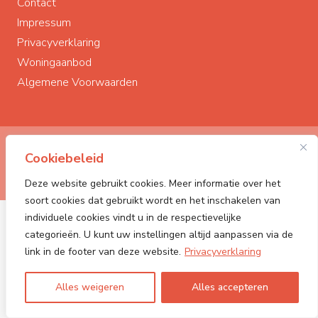
Contact
Impressum
Privacyverklaring
Woningaanbod
Algemene Voorwaarden
© Polderstad Makelaardij
2026
Cookiebeleid
Powered by:
PONCK | The Web Company
Deze website gebruikt cookies. Meer informatie over het
soort cookies dat gebruikt wordt en het inschakelen van
individuele cookies vindt u in de respectievelijke
categorieën. U kunt uw instellingen altijd aanpassen via de
link in de footer van deze website.
Privacyverklaring
Alles weigeren
Alles accepteren