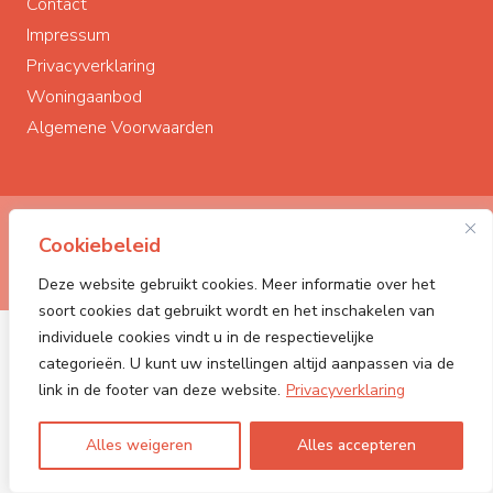
Contact
Impressum
Privacyverklaring
Woningaanbod
Algemene Voorwaarden
© Polderstad Makelaardij
2026
Cookiebeleid
Powered by:
PONCK | The Web Company
Deze website gebruikt cookies. Meer informatie over het
soort cookies dat gebruikt wordt en het inschakelen van
individuele cookies vindt u in de respectievelijke
categorieën. U kunt uw instellingen altijd aanpassen via de
link in de footer van deze website.
Privacyverklaring
Alles weigeren
Alles accepteren