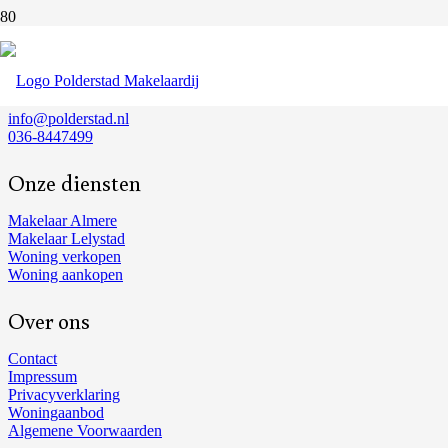
Ons adres
Busplein 30
1315 KV Almere
info@polderstad.nl
036-8447499
Onze diensten
Makelaar Almere
Makelaar Lelystad
Woning verkopen
Woning aankopen
Over ons
Contact
Impressum
Privacyverklaring
Woningaanbod
Algemene Voorwaarden