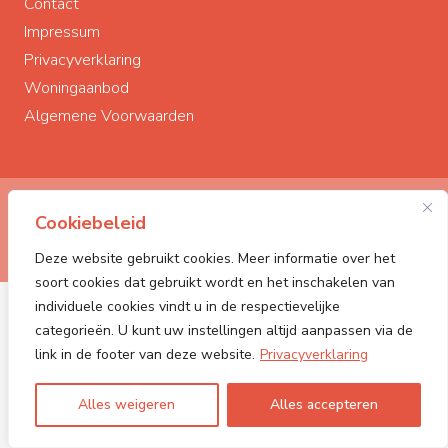
Contact
Impressum
Privacyverklaring
Woningaanbod
Algemene Voorwaarden
© Polderstad Makelaardij
2026
Cookiebeleid
Powered by:
PONCK | The Web Company
Deze website gebruikt cookies. Meer informatie over het
soort cookies dat gebruikt wordt en het inschakelen van
individuele cookies vindt u in de respectievelijke
categorieën. U kunt uw instellingen altijd aanpassen via de
link in de footer van deze website.
Privacyverklaring
Alles weigeren
Alles accepteren